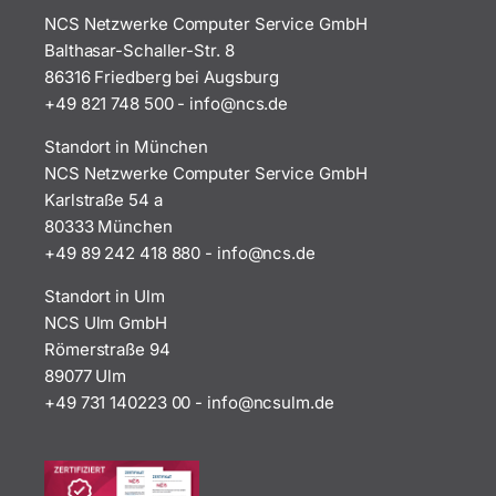
NCS Netzwerke Computer Service GmbH
Balthasar-Schaller-Str. 8
86316 Friedberg bei Augsburg
+49 821 748 500
-
i
n@ofn
ed.sc
Standort in München
NCS Netzwerke Computer Service GmbH
Karlstraße 54 a
80333 München
+49 89 242 418 880
-
i
n@ofn
ed.sc
Standort in Ulm
NCS Ulm GmbH
Römerstraße 94
89077 Ulm
+49 731 140223 00
-
ofni
uscn@
ed.ml