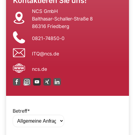
Kontaktieren Sie uns!
NCS GmbH
Balthasar-Schaller-Straße 8
86316 Friedberg
0821-74850-0
n@QTI
ed.sc
ncs.de
Betreff*