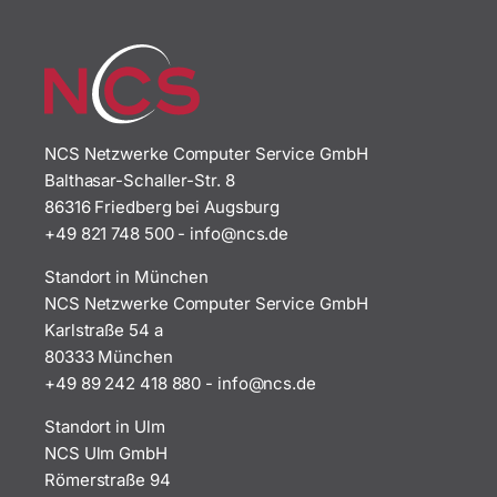
NCS Netzwerke Computer Service GmbH
Balthasar-Schaller-Str. 8
86316 Friedberg bei Augsburg
+49 821 748 500
-
i
n@ofn
ed.sc
Standort in München
NCS Netzwerke Computer Service GmbH
Karlstraße 54 a
80333 München
+49 89 242 418 880
-
i
n@ofn
ed.sc
Standort in Ulm
NCS Ulm GmbH
Römerstraße 94