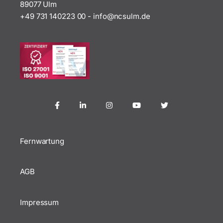
89077 Ulm
+49 731 140223 00
-
ofni
uscn@
ed.ml
Fernwartung
AGB
Impressum