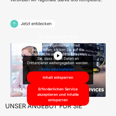
Jetzt entdecken
Sie sehen gerade einen
Platzhalterinhalt von
YouTube
. Um
auf den eigentlichen Inhalt
zuzugreifen, klicken Sie auf die
Schaltfläche unten. Bitte beachten
Sie, dass dabei Daten an
Drittanbieter weitergegeben werden.
Mehr Informationen
Inhalt entsperren
Erforderlichen Service
akzeptieren und Inhalte
entsperren
UNSER ANGEBOT FÜR SIE