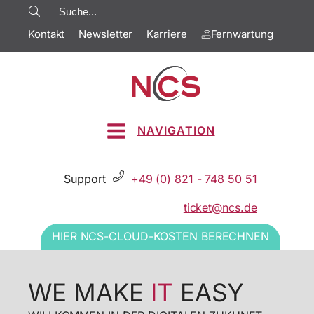
Kontakt
Newsletter
Karriere
Fernwartung
NAVIGATION
Support
+49 (0) 821 - 748 50 51
ticket@ncs.de
HIER NCS-CLOUD-KOSTEN BERECHNEN
DAFÜR STEHEN WIR
WE MAKE
DIE NCS CLOUD
IT
EASY
UNSER EXPERTENTEAM IN KOMBINATION