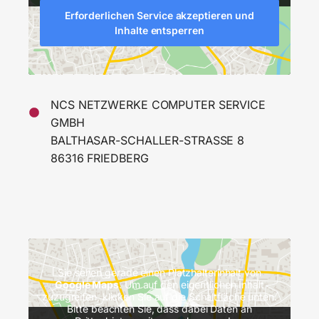
Erforderlichen Service akzeptieren und
Inhalte entsperren
NCS NETZWERKE COMPUTER SERVICE
GMBH
BALTHASAR-SCHALLER-STRASSE 8
86316 FRIEDBERG
Sie sehen gerade einen Platzhalterinhalt von
Google Maps
. Um auf den eigentlichen Inhalt
zuzugreifen, klicken Sie auf die Schaltfläche unten.
Bitte beachten Sie, dass dabei Daten an