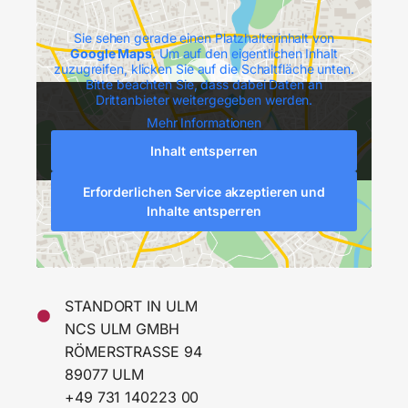
Sie sehen gerade einen Platzhalterinhalt von
Google Maps
. Um auf den eigentlichen Inhalt
zuzugreifen, klicken Sie auf die Schaltfläche unten.
Bitte beachten Sie, dass dabei Daten an
Drittanbieter weitergegeben werden.
Mehr Informationen
Inhalt entsperren
Erforderlichen Service akzeptieren und
Inhalte entsperren
STANDORT IN ULM
NCS ULM GMBH
RÖMERSTRASSE 94
89077 ULM
+49 731 140223 00