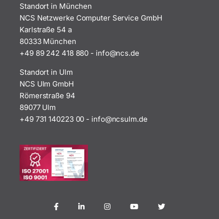
Standort in München
NCS Netzwerke Computer Service GmbH
Karlstraße 54 a
80333 München
+49 89 242 418 880
-
i
n@ofn
ed.sc
Standort in Ulm
NCS Ulm GmbH
Römerstraße 94
89077 Ulm
+49 731 140223 00
-
ofni
uscn@
ed.ml