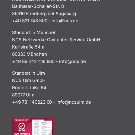
Balthasar-Schaller-Str. 8
86316 Friedberg bei Augsburg
+49 821 748 500
-
i
n@ofn
ed.sc
Standort in München
NCS Netzwerke Computer Service GmbH
Karlstraße 54 a
80333 München
+49 89 242 418 880
-
i
n@ofn
ed.sc
Standort in Ulm
NCS Ulm GmbH
Römerstraße 94
89077 Ulm
+49 731 140223 00
-
ofni
uscn@
ed.ml