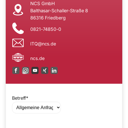
NCS GmbH
Balthasar-Schaller-Straße 8
86316 Friedberg
0821-74850-0
n@QTI
ed.sc
ncs.de
Betreff*