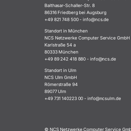
Balthasar-Schaller-Str. 8
86316 Friedberg bei Augsburg
+49 821 748 500
-
i
n@ofn
ed.sc
Standort in München
NCS Netzwerke Computer Service GmbH
Karlstraße 54 a
80333 München
+49 89 242 418 880
-
i
n@ofn
ed.sc
Standort in Ulm
NCS Ulm GmbH
Römerstraße 94
89077 Ulm
+49 731 140223 00
-
ofni
uscn@
ed.ml
© NCS Netzwerke Computer Service G