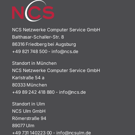
NCS Netzwerke Computer Service GmbH
Balthasar-Schaller-Str. 8
86316 Friedberg bei Augsburg
+49 821 748 500
-
i
n@ofn
ed.sc
Standort in München
NCS Netzwerke Computer Service GmbH
Karlstraße 54 a
80333 München
+49 89 242 418 880
-
i
n@ofn
ed.sc
Standort in Ulm
NCS Ulm GmbH
Römerstraße 94
89077 Ulm
+49 731 140223 00
-
ofni
uscn@
ed.ml