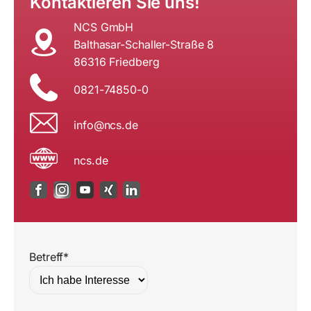
Kontaktieren Sie uns!
NCS GmbH
Balthasar-Schaller-Straße 8
86316 Friedberg
0821-74850-0
i
n@ofn
ed.sc
ncs.de
Betreff*