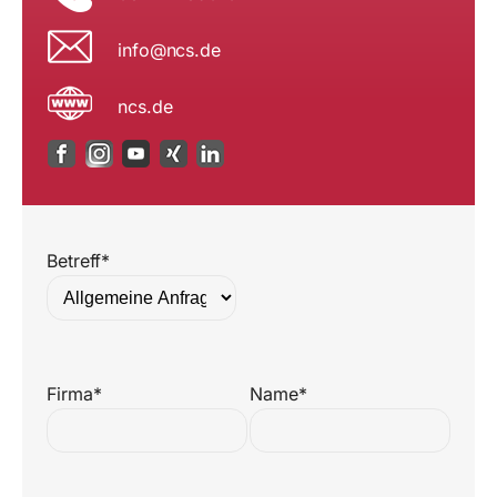
i
n@ofn
ed.sc
ncs.de
Betreff*
Firma*
Name*