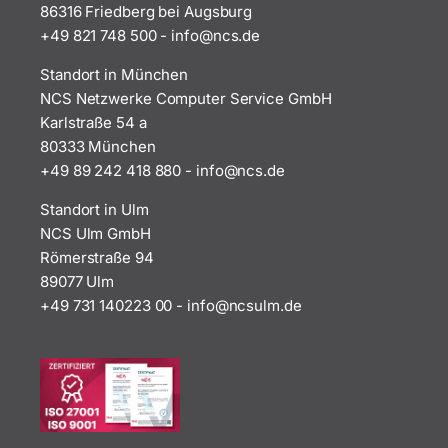
86316 Friedberg bei Augsburg
+49 821 748 500
-
i
n@ofn
ed.sc
Standort in München
NCS Netzwerke Computer Service GmbH
Karlstraße 54 a
80333 München
+49 89 242 418 880
-
i
n@ofn
ed.sc
Standort in Ulm
NCS Ulm GmbH
Römerstraße 94
89077 Ulm
+49 731 140223 00
-
ofni
uscn@
ed.ml