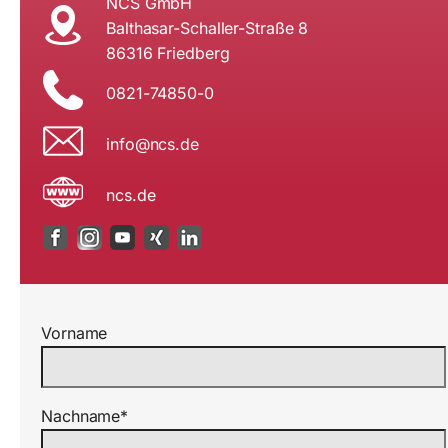
NCS GmbH
Balthasar-Schaller-Straße 8
86316 Friedberg
0821-74850-0
i
n@ofn
ed.sc
ncs.de
Vorname
Nachname*