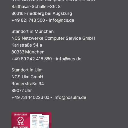
Balthasar-Schaller-Str. 8
86316 Friedberg bei Augsburg
+49 821 748 500
-
i
n@ofn
ed.sc
Standort in München
NCS Netzwerke Computer Service GmbH
Karlstraße 54 a
80333 München
+49 89 242 418 880
-
i
n@ofn
ed.sc
Standort in Ulm
NCS Ulm GmbH
Römerstraße 94
89077 Ulm
+49 731 140223 00
-
ofni
uscn@
ed.ml