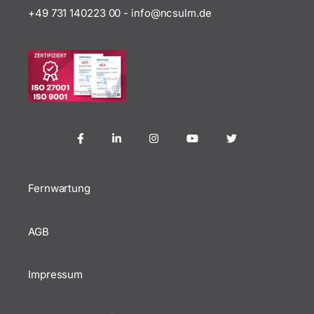
+49 731 140223 00
-
ofni
uscn@
ed.ml
Fernwartung
AGB
Impressum