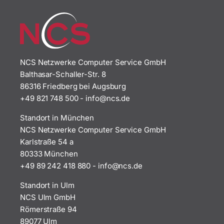
NCS Netzwerke Computer Service GmbH
Balthasar-Schaller-Str. 8
86316 Friedberg bei Augsburg
+49 821 748 500
-
i
n@ofn
ed.sc
Standort in München
NCS Netzwerke Computer Service GmbH
Karlstraße 54 a
80333 München
+49 89 242 418 880
-
i
n@ofn
ed.sc
Standort in Ulm
NCS Ulm GmbH
Römerstraße 94
89077 Ulm