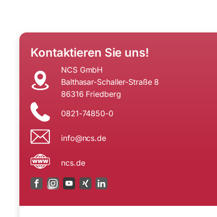
Kontaktieren Sie uns!
NCS GmbH
Balthasar-Schaller-Straße 8
86316 Friedberg
0821-74850-0
i
n@ofn
ed.sc
ncs.de