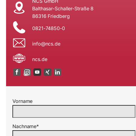
NCS GmbH
Balthasar-Schaller-Straße 8
86316 Friedberg
0821-74850-0
i
n@ofn
ed.sc
ncs.de
Vorname
Nachname*