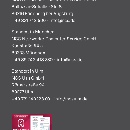
Balthasar-Schaller-Str. 8
86316 Friedberg bei Augsburg
+49 821 748 500
-
i
n@ofn
ed.sc
Standort in München
NCS Netzwerke Computer Service GmbH
Karlstraße 54 a
80333 München
+49 89 242 418 880
-
i
n@ofn
ed.sc
Standort in Ulm
NCS Ulm GmbH
Römerstraße 94
89077 Ulm
+49 731 140223 00
-
ofni
uscn@
ed.ml