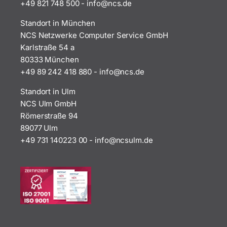
+49 821 748 500
-
i
n@ofn
ed.sc
Standort in München
NCS Netzwerke Computer Service GmbH
Karlstraße 54 a
80333 München
+49 89 242 418 880
-
i
n@ofn
ed.sc
Standort in Ulm
NCS Ulm GmbH
Römerstraße 94
89077 Ulm
+49 731 140223 00
-
ofni
uscn@
ed.ml