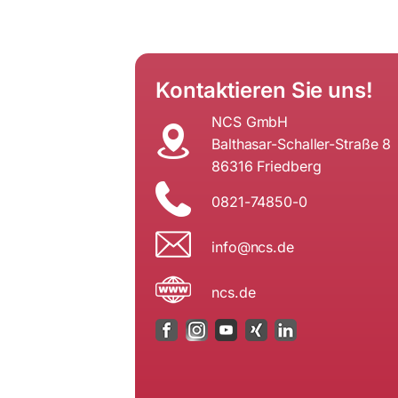
Kontaktieren Sie uns!
NCS GmbH
Balthasar-Schaller-Straße 8
86316 Friedberg
0821-74850-0
i
n@ofn
ed.sc
ncs.de