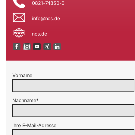
0821-74850-0
i
n@ofn
ed.sc
ncs.de
Vorname
Nachname*
Ihre E-Mail-Adresse