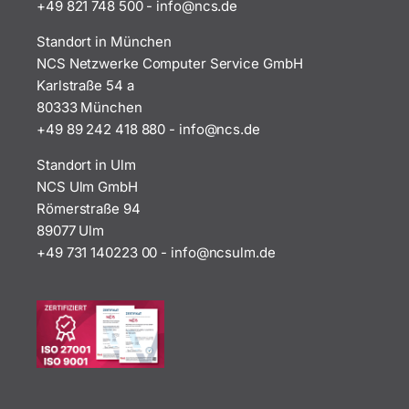
+49 821 748 500
-
i
n@ofn
ed.sc
Standort in München
NCS Netzwerke Computer Service GmbH
Karlstraße 54 a
80333 München
+49 89 242 418 880
-
i
n@ofn
ed.sc
Standort in Ulm
NCS Ulm GmbH
Römerstraße 94
89077 Ulm
+49 731 140223 00
-
ofni
uscn@
ed.ml