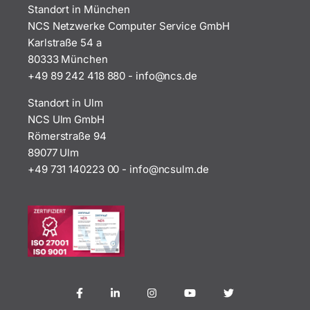
Standort in München
NCS Netzwerke Computer Service GmbH
Karlstraße 54 a
80333 München
+49 89 242 418 880
-
i
n@ofn
ed.sc
Standort in Ulm
NCS Ulm GmbH
Römerstraße 94
89077 Ulm
+49 731 140223 00
-
ofni
uscn@
ed.ml