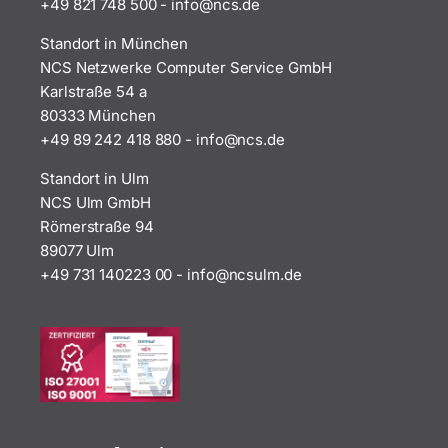
+49 821 748 500
-
i
n@ofn
ed.sc
Standort in München
NCS Netzwerke Computer Service GmbH
Karlstraße 54 a
80333 München
+49 89 242 418 880
-
i
n@ofn
ed.sc
Standort in Ulm
NCS Ulm GmbH
Römerstraße 94
89077 Ulm
+49 731 140223 00
-
ofni
uscn@
ed.ml