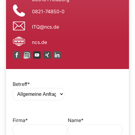
0821-74850-0
n@QTI
ed.sc
ncs.de
Betreff*
Firma*
Name*