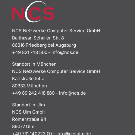
NCS Netzwerke Computer Service GmbH
Balthasar-Schaller-Str. 8
86316 Friedberg bei Augsburg
+49 821 748 500
-
i
n@ofn
ed.sc
Standort in München
NCS Netzwerke Computer Service GmbH
Karlstraße 54 a
80333 München
+49 89 242 418 880
-
i
n@ofn
ed.sc
Standort in Ulm
NCS Ulm GmbH
Römerstraße 94
89077 Ulm
+49 731 140223 00
-
ofni
uscn@
ed.ml