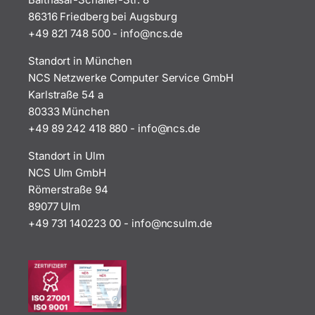
86316 Friedberg bei Augsburg
+49 821 748 500
-
i
n@ofn
ed.sc
Standort in München
NCS Netzwerke Computer Service GmbH
Karlstraße 54 a
80333 München
+49 89 242 418 880
-
i
n@ofn
ed.sc
Standort in Ulm
NCS Ulm GmbH
Römerstraße 94
89077 Ulm
+49 731 140223 00
-
ofni
uscn@
ed.ml